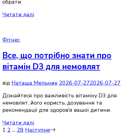
обрати.
Читати далі
Фітнес
Все, що потрібно знати про
вітамін D3 для немовлят
від
Наташа Мельник
2026-07-27
2026-07-27
Дізнайтеся про важливість вітаміну D3 для
немовлят, його користь, дозування та
рекомендації для здоров’я вашої дитини.
Читати далі
Пагінація
Сторінку
Сторінку
Сторінку
1
2
…
28
Наступне