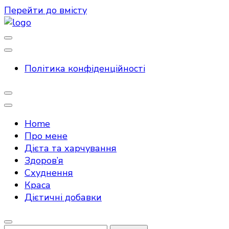
Перейти до вмісту
Спорт та фітнес
FITenerho
Політика конфіденційності
Home
Про мене
Дієта та харчування
Здоров’я
Схуднення
Краса
Дієтичні добавки