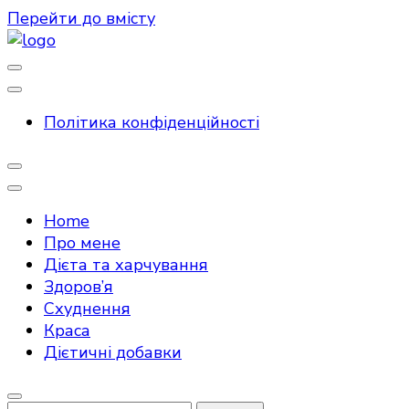
Перейти до вмісту
Спорт та фітнес
FITenerho
Політика конфіденційності
Home
Про мене
Дієта та харчування
Здоров’я
Схуднення
Краса
Дієтичні добавки